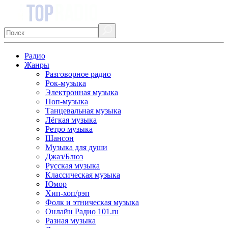
Радио
Жанры
Разговорное радио
Рок-музыка
Электронная музыка
Поп-музыка
Танцевальная музыка
Лёгкая музыка
Ретро музыка
Шансон
Музыка для души
Джаз/Блюз
Русская музыка
Классическая музыка
Юмор
Хип-хоп/рэп
Фолк и этническая музыка
Онлайн Радио 101.ru
Разная музыка