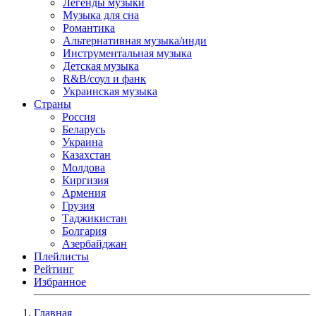
Легенды музыки
Музыка для сна
Романтика
Альтернативная музыка/инди
Инструментальная музыка
Детская музыка
R&B/cоул и фанк
Украинская музыка
Страны
Россия
Беларусь
Украина
Казахстан
Молдова
Киргизия
Армения
Грузия
Таджикистан
Болгария
Азербайджан
Плейлисты
Рейтинг
Избранное
Главная