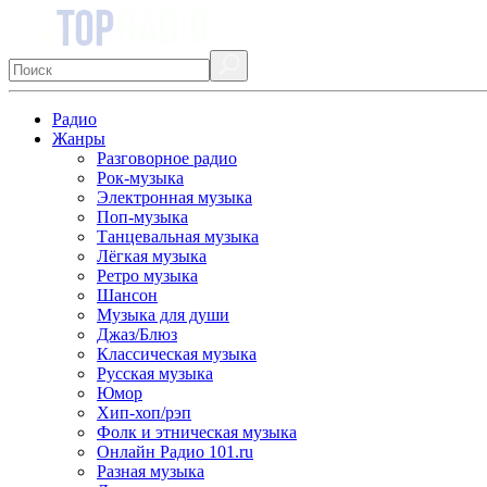
Радио
Жанры
Разговорное радио
Рок-музыка
Электронная музыка
Поп-музыка
Танцевальная музыка
Лёгкая музыка
Ретро музыка
Шансон
Музыка для души
Джаз/Блюз
Классическая музыка
Русская музыка
Юмор
Хип-хоп/рэп
Фолк и этническая музыка
Онлайн Радио 101.ru
Разная музыка