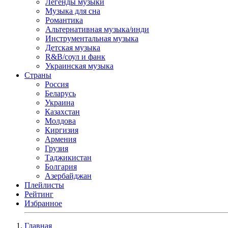
Легенды музыки
Музыка для сна
Романтика
Альтернативная музыка/инди
Инструментальная музыка
Детская музыка
R&B/cоул и фанк
Украинская музыка
Страны
Россия
Беларусь
Украина
Казахстан
Молдова
Киргизия
Армения
Грузия
Таджикистан
Болгария
Азербайджан
Плейлисты
Рейтинг
Избранное
Главная