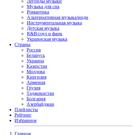
Легенды музыки
Музыка для сна
Романтика
Альтернативная музыка/инди
Инструментальная музыка
Детская музыка
R&B/cоул и фанк
Украинская музыка
Страны
Россия
Беларусь
Украина
Казахстан
Молдова
Киргизия
Армения
Грузия
Таджикистан
Болгария
Азербайджан
Плейлисты
Рейтинг
Избранное
Главная