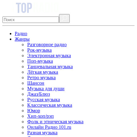
Радио
Жанры
Разговорное радио
Рок-музыка
Электронная музыка
Поп-музыка
Танцевальная музыка
Лёгкая музыка
Ретро музыка
Шансон
Музыка для души
Джаз/Блюз
Русская музыка
Классическая музыка
Юмор
Хип-хоп/рэп
Фолк и этническая музыка
Онлайн Радио 101.ru
Разная музыка