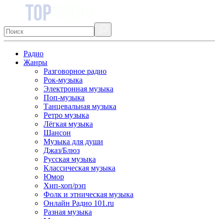
Радио
Жанры
Разговорное радио
Рок-музыка
Электронная музыка
Поп-музыка
Танцевальная музыка
Ретро музыка
Лёгкая музыка
Шансон
Музыка для души
Джаз/Блюз
Русская музыка
Классическая музыка
Юмор
Хип-хоп/рэп
Фолк и этническая музыка
Онлайн Радио 101.ru
Разная музыка