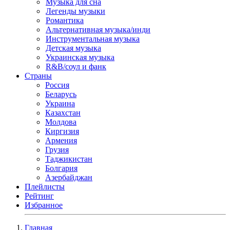
Музыка для сна
Легенды музыки
Романтика
Альтернативная музыка/инди
Инструментальная музыка
Детская музыка
Украинская музыка
R&B/cоул и фанк
Страны
Россия
Беларусь
Украина
Казахстан
Молдова
Киргизия
Армения
Грузия
Таджикистан
Болгария
Азербайджан
Плейлисты
Рейтинг
Избранное
Главная