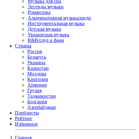
Музыка для сна
Легенды музыки
Романтика
Альтернативная музыка/инди
Инструментальная музыка
Детская музыка
Украинская музыка
R&B/cоул и фанк
Страны
Россия
Беларусь
Украина
Казахстан
Молдова
Киргизия
Армения
Грузия
Таджикистан
Болгария
Азербайджан
Плейлисты
Рейтинг
Избранное
Главная