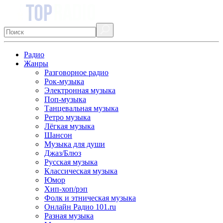
Радио
Жанры
Разговорное радио
Рок-музыка
Электронная музыка
Поп-музыка
Танцевальная музыка
Ретро музыка
Лёгкая музыка
Шансон
Музыка для души
Джаз/Блюз
Русская музыка
Классическая музыка
Юмор
Хип-хоп/рэп
Фолк и этническая музыка
Онлайн Радио 101.ru
Разная музыка