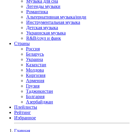
Музыка для сна
Легенды музыки
Романтика
Альтернативная музыка/инди
Инструментальная музыка
Детская музыка
Украинская музыка
R&B/cоул и фанк
Страны
Россия
Беларусь
Украина
Казахстан
Молдова
Киргизия
Армения
Грузия
Таджикистан
Болгария
Азербайджан
Плейлисты
Рейтинг
Избранное
Главная