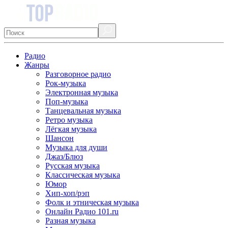
Радио
Жанры
Разговорное радио
Рок-музыка
Электронная музыка
Поп-музыка
Танцевальная музыка
Ретро музыка
Лёгкая музыка
Шансон
Музыка для души
Джаз/Блюз
Русская музыка
Классическая музыка
Юмор
Хип-хоп/рэп
Фолк и этническая музыка
Онлайн Радио 101.ru
Разная музыка