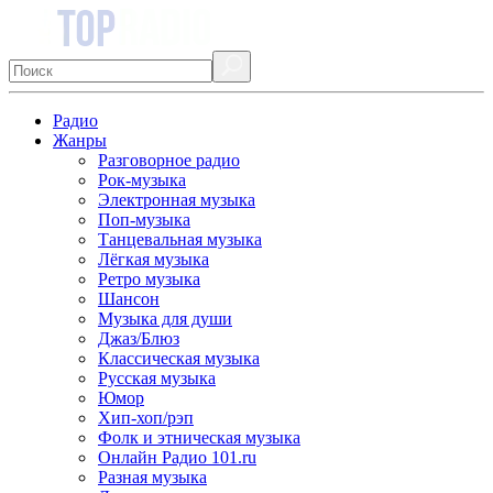
Радио
Жанры
Разговорное радио
Рок-музыка
Электронная музыка
Поп-музыка
Танцевальная музыка
Лёгкая музыка
Ретро музыка
Шансон
Музыка для души
Джаз/Блюз
Классическая музыка
Русская музыка
Юмор
Хип-хоп/рэп
Фолк и этническая музыка
Онлайн Радио 101.ru
Разная музыка