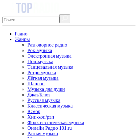
Радио
Жанры
Разговорное радио
Рок-музыка
Электронная музыка
Поп-музыка
Танцевальная музыка
Ретро музыка
Лёгкая музыка
Шансон
Музыка для души
Джаз/Блюз
Русская музыка
Классическая музыка
Юмор
Хип-хоп/рэп
Фолк и этническая музыка
Онлайн Радио 101.ru
Разная музыка