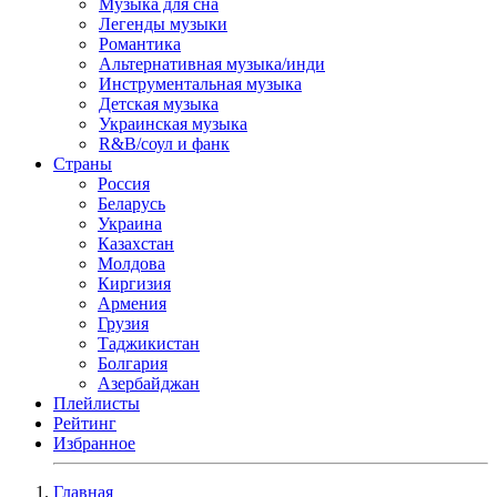
Музыка для сна
Легенды музыки
Романтика
Альтернативная музыка/инди
Инструментальная музыка
Детская музыка
Украинская музыка
R&B/cоул и фанк
Страны
Россия
Беларусь
Украина
Казахстан
Молдова
Киргизия
Армения
Грузия
Таджикистан
Болгария
Азербайджан
Плейлисты
Рейтинг
Избранное
Главная