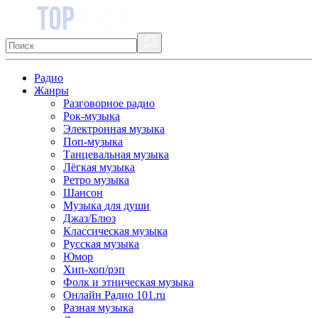
Радио
Жанры
Разговорное радио
Рок-музыка
Электронная музыка
Поп-музыка
Танцевальная музыка
Лёгкая музыка
Ретро музыка
Шансон
Музыка для души
Джаз/Блюз
Классическая музыка
Русская музыка
Юмор
Хип-хоп/рэп
Фолк и этническая музыка
Онлайн Радио 101.ru
Разная музыка