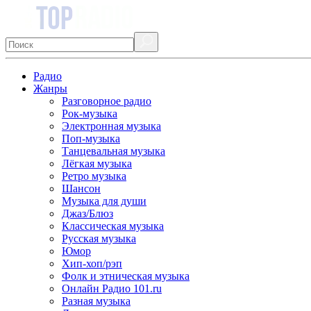
Радио
Жанры
Разговорное радио
Рок-музыка
Электронная музыка
Поп-музыка
Танцевальная музыка
Лёгкая музыка
Ретро музыка
Шансон
Музыка для души
Джаз/Блюз
Классическая музыка
Русская музыка
Юмор
Хип-хоп/рэп
Фолк и этническая музыка
Онлайн Радио 101.ru
Разная музыка