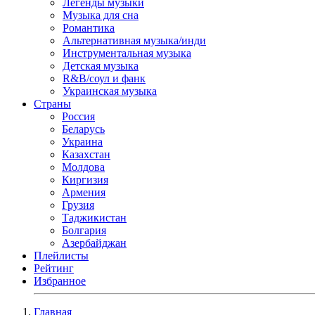
Легенды музыки
Музыка для сна
Романтика
Альтернативная музыка/инди
Инструментальная музыка
Детская музыка
R&B/cоул и фанк
Украинская музыка
Страны
Россия
Беларусь
Украина
Казахстан
Молдова
Киргизия
Армения
Грузия
Таджикистан
Болгария
Азербайджан
Плейлисты
Рейтинг
Избранное
Главная