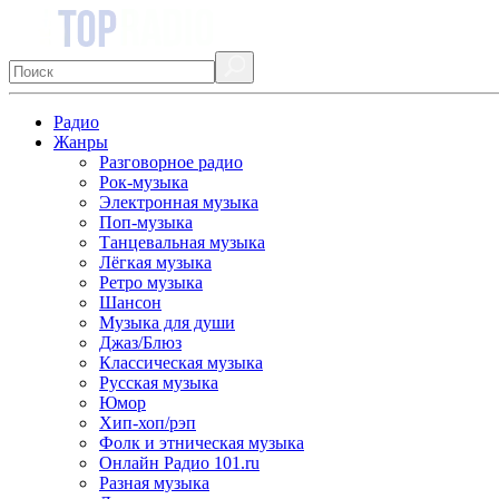
Радио
Жанры
Разговорное радио
Рок-музыка
Электронная музыка
Поп-музыка
Танцевальная музыка
Лёгкая музыка
Ретро музыка
Шансон
Музыка для души
Джаз/Блюз
Классическая музыка
Русская музыка
Юмор
Хип-хоп/рэп
Фолк и этническая музыка
Онлайн Радио 101.ru
Разная музыка