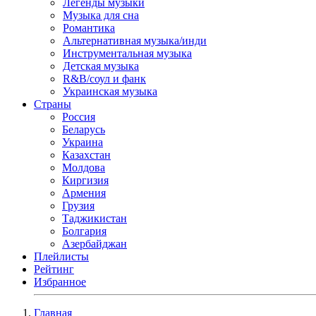
Легенды музыки
Музыка для сна
Романтика
Альтернативная музыка/инди
Инструментальная музыка
Детская музыка
R&B/cоул и фанк
Украинская музыка
Страны
Россия
Беларусь
Украина
Казахстан
Молдова
Киргизия
Армения
Грузия
Таджикистан
Болгария
Азербайджан
Плейлисты
Рейтинг
Избранное
Главная