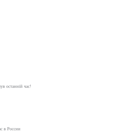
чув останній час!
ас в России