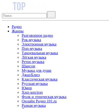
Радио
Жанры
Разговорное радио
Рок-музыка
Электронная музыка
Поп-музыка
Танцевальная музыка
Лёгкая музыка
Ретро музыка
Шансон
Музыка для души
Джаз/Блюз
Классическая музыка
Русская музыка
Юмор
Хип-хоп/рэп
Фолк и этническая музыка
Онлайн Радио 101.ru
Разная музыка