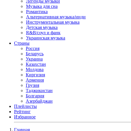
Легенды музыки
Музыка для сна
Романтика
Альтернативная музыка/инди
Инструментальная музыка
Детская музыка
R&B/cоул и фанк
Украинская музыка
Страны
Россия
Беларусь
Украина
Казахстан
Молдова
Киргизия
Армения
Грузия
Таджикистан
Болгария
Азербайджан
Плейлисты
Рейтинг
Избранное
Главная