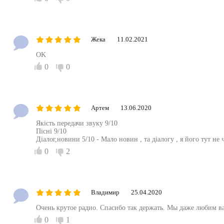
Жека
11.02.2021
OK
0
0
Артем
13.06.2020
Якість передачи звуку 9/10
Пісні 9/10
Діалог,новини 5/10 - Мало новин , та діалогу , я його тут не 
0
2
Владимир
25.04.2020
Очень крутое радио. Спасибо так держать. Мы даже любим в
0
1