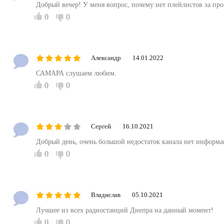
Добрый вечер! У меня вопрос, почему нет плейлистов за пр
0
0
Александр
14.01.2022
САМАРА слушаем любим.
0
0
Сергей
16.10.2021
Добрый день, очень большой недостаток канала нет информац
0
0
Владислав
05.10.2021
Лучшее из всех радиостанций Днепра на данный момент!
0
0