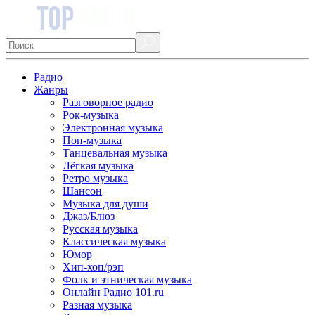
Радио
Жанры
Разговорное радио
Рок-музыка
Электронная музыка
Поп-музыка
Танцевальная музыка
Лёгкая музыка
Ретро музыка
Шансон
Музыка для души
Джаз/Блюз
Русская музыка
Классическая музыка
Юмор
Хип-хоп/рэп
Фолк и этническая музыка
Онлайн Радио 101.ru
Разная музыка