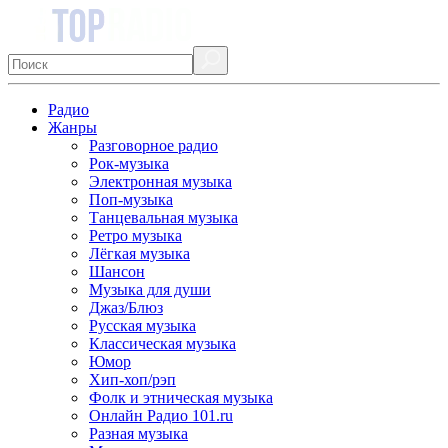
Радио
Жанры
Разговорное радио
Рок-музыка
Электронная музыка
Поп-музыка
Танцевальная музыка
Ретро музыка
Лёгкая музыка
Шансон
Музыка для души
Джаз/Блюз
Русская музыка
Классическая музыка
Юмор
Хип-хоп/рэп
Фолк и этническая музыка
Онлайн Радио 101.ru
Разная музыка