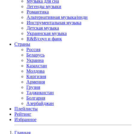
Музыка для сна
Легенды музыки
Романтика
Альтернативная музыка/инди
Инструментальная музыка
Детская музыка
Украинская музыка
R&B/cоул и фанк
Страны
Россия
Беларусь
Украина
Казахстан
Молдова
Киргизия
Армения
Грузия
Таджикистан
Болгария
Азербайджан
Плейлисты
Рейтинг
Избранное
Главная