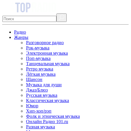
Радио
Жанры
Разговорное радио
Рок-музыка
Электронная музыка
Поп-музыка
Танцевальная музыка
Ретро музыка
Лёгкая музыка
Шансон
Музыка для души
Джаз/Блюз
Русская музыка
Классическая музыка
Юмор
Хип-хоп/рэп
Фолк и этническая музыка
Онлайн Радио 101.ru
Разная музыка