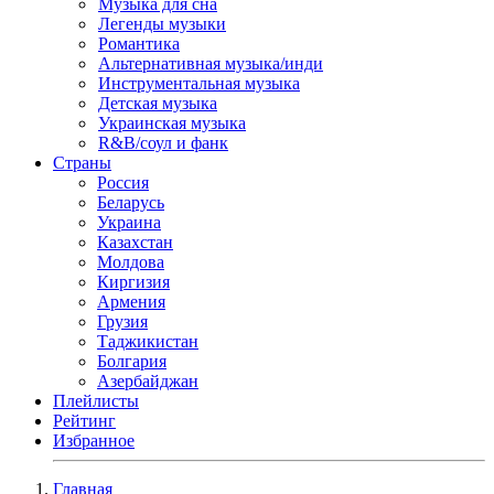
Музыка для сна
Легенды музыки
Романтика
Альтернативная музыка/инди
Инструментальная музыка
Детская музыка
Украинская музыка
R&B/cоул и фанк
Страны
Россия
Беларусь
Украина
Казахстан
Молдова
Киргизия
Армения
Грузия
Таджикистан
Болгария
Азербайджан
Плейлисты
Рейтинг
Избранное
Главная