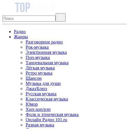
Радио
Жанры
Разговорное радио
Рок-музыка
Электронная музыка
Поп-музыка
Танцевальная музыка
Лёгкая музыка
Ретро музыка
Шансон
Музыка для души
Джаз/Блюз
Русская музыка
Классическая музыка
Юмор
Хип-хоп/рэп
Фолк и этническая музыка
Онлайн Радио 101.ru
Разная музыка