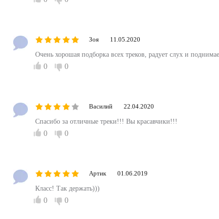
Зоя
11.05.2020
Очень хорошая подборка всех треков, радует слух и поднима
0
0
Василий
22.04.2020
Спасибо за отличные треки!!! Вы красавчики!!!
0
0
Артик
01.06.2019
Класс! Так держать)))
0
0