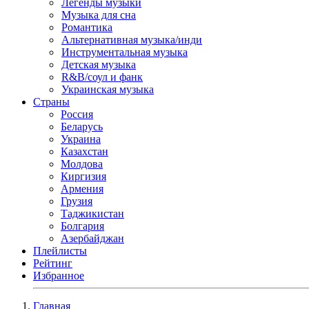
Легенды музыки
Музыка для сна
Романтика
Альтернативная музыка/инди
Инструментальная музыка
Детская музыка
R&B/cоул и фанк
Украинская музыка
Страны
Россия
Беларусь
Украина
Казахстан
Молдова
Киргизия
Армения
Грузия
Таджикистан
Болгария
Азербайджан
Плейлисты
Рейтинг
Избранное
Главная