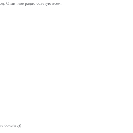
год. Отличное радио советую всем.
е болейте)).