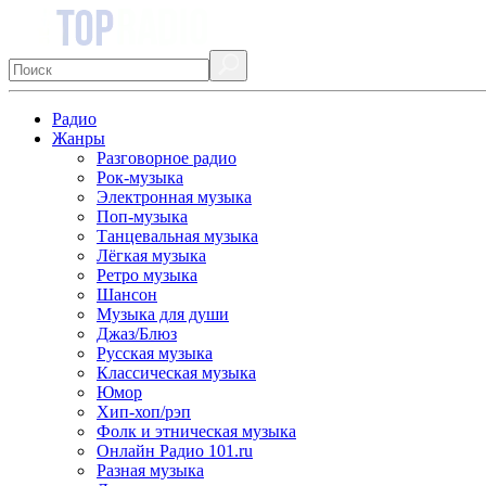
Радио
Жанры
Разговорное радио
Рок-музыка
Электронная музыка
Поп-музыка
Танцевальная музыка
Лёгкая музыка
Ретро музыка
Шансон
Музыка для души
Джаз/Блюз
Русская музыка
Классическая музыка
Юмор
Хип-хоп/рэп
Фолк и этническая музыка
Онлайн Радио 101.ru
Разная музыка