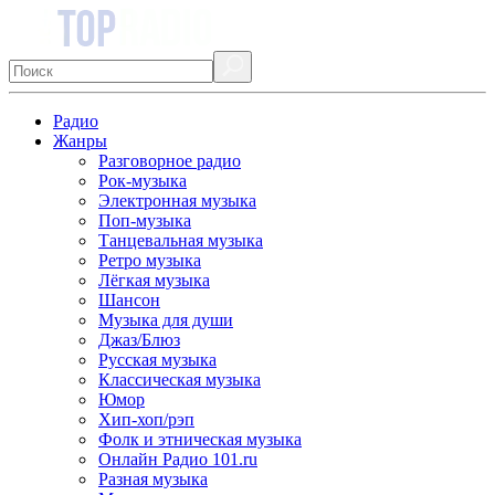
Радио
Жанры
Разговорное радио
Рок-музыка
Электронная музыка
Поп-музыка
Танцевальная музыка
Ретро музыка
Лёгкая музыка
Шансон
Музыка для души
Джаз/Блюз
Русская музыка
Классическая музыка
Юмор
Хип-хоп/рэп
Фолк и этническая музыка
Онлайн Радио 101.ru
Разная музыка