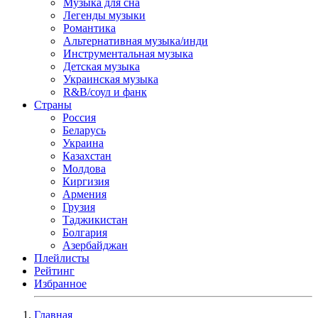
Музыка для сна
Легенды музыки
Романтика
Альтернативная музыка/инди
Инструментальная музыка
Детская музыка
Украинская музыка
R&B/cоул и фанк
Страны
Россия
Беларусь
Украина
Казахстан
Молдова
Киргизия
Армения
Грузия
Таджикистан
Болгария
Азербайджан
Плейлисты
Рейтинг
Избранное
Главная