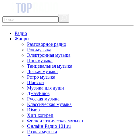
Радио
Жанры
Разговорное радио
Рок-музыка
Электронная музыка
Поп-музыка
Танцевальная музыка
Лёгкая музыка
Ретро музыка
Шансон
Музыка для души
Джаз/Блюз
Русская музыка
Классическая музыка
Юмор
Хип-хоп/рэп
Фолк и этническая музыка
Онлайн Радио 101.ru
Разная музыка