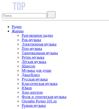
Радио
Жанры
Разговорное радио
Рок-музыка
Электронная музыка
Поп-музыка
Танцевальная музыка
Ретро музыка
Лёгкая музыка
Шансон
Музыка для души
Джаз/Блюз
Русская музыка
Классическая музыка
Юмор
Хип-хоп/рэп
Фолк и этническая музыка
Онлайн Радио 101.ru
Разная музыка