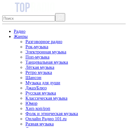
Радио
Жанры
Разговорное радио
Рок-музыка
Электронная музыка
Поп-музыка
Танцевальная музыка
Лёгкая музыка
Ретро музыка
Шансон
Музыка для души
Джаз/Блюз
Русская музыка
Классическая музыка
Юмор
Хип-хоп/рэп
Фолк и этническая музыка
Онлайн Радио 101.ru
Разная музыка