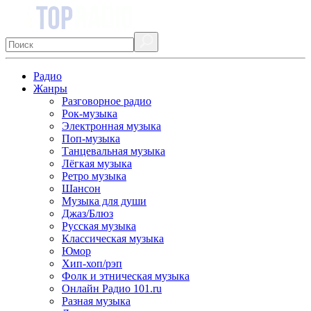
Радио
Жанры
Разговорное радио
Рок-музыка
Электронная музыка
Поп-музыка
Танцевальная музыка
Лёгкая музыка
Ретро музыка
Шансон
Музыка для души
Джаз/Блюз
Русская музыка
Классическая музыка
Юмор
Хип-хоп/рэп
Фолк и этническая музыка
Онлайн Радио 101.ru
Разная музыка