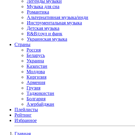
Легенды музыки
Музыка для сна
Романтика
Альтернативная музыка/инди
Инструментальная музыка
Детская музыка
R&B/cоул и фанк
Украинская музыка
Страны
Россия
Беларусь
Украина
Казахстан
Молдова
Киргизия
Армения
Грузия
Таджикистан
Болгария
Азербайджан
Плейлисты
Рейтинг
Избранное
Главная