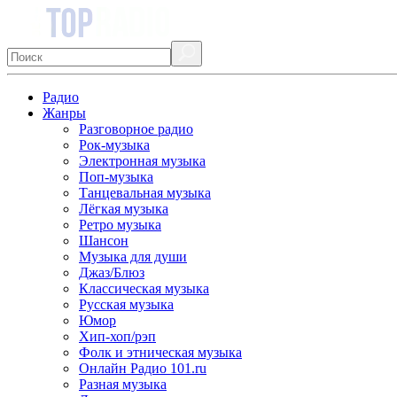
Радио
Жанры
Разговорное радио
Рок-музыка
Электронная музыка
Поп-музыка
Танцевальная музыка
Лёгкая музыка
Ретро музыка
Шансон
Музыка для души
Джаз/Блюз
Классическая музыка
Русская музыка
Юмор
Хип-хоп/рэп
Фолк и этническая музыка
Онлайн Радио 101.ru
Разная музыка