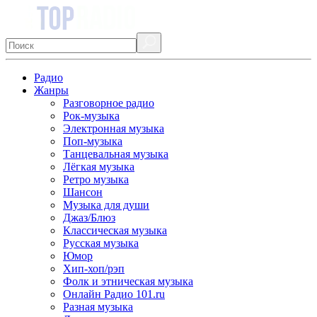
Радио
Жанры
Разговорное радио
Рок-музыка
Электронная музыка
Поп-музыка
Танцевальная музыка
Лёгкая музыка
Ретро музыка
Шансон
Музыка для души
Джаз/Блюз
Классическая музыка
Русская музыка
Юмор
Хип-хоп/рэп
Фолк и этническая музыка
Онлайн Радио 101.ru
Разная музыка