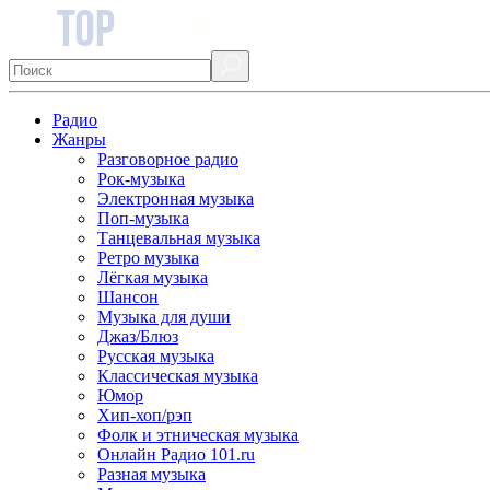
Радио
Жанры
Разговорное радио
Рок-музыка
Электронная музыка
Поп-музыка
Танцевальная музыка
Ретро музыка
Лёгкая музыка
Шансон
Музыка для души
Джаз/Блюз
Русская музыка
Классическая музыка
Юмор
Хип-хоп/рэп
Фолк и этническая музыка
Онлайн Радио 101.ru
Разная музыка