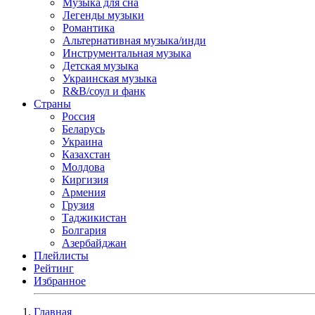
Музыка для сна
Легенды музыки
Романтика
Альтернативная музыка/инди
Инструментальная музыка
Детская музыка
Украинская музыка
R&B/cоул и фанк
Страны
Россия
Беларусь
Украина
Казахстан
Молдова
Киргизия
Армения
Грузия
Таджикистан
Болгария
Азербайджан
Плейлисты
Рейтинг
Избранное
Главная