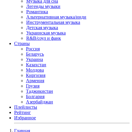
Музыка для сна
Легенды музыки
Романтика
Альтернативная музыка/инди
Инструментальная музыка
Детская музыка
Украинская музыка
R&B/cоул и фанк
Страны
Россия
Беларусь
Украина
Казахстан
Молдова
Киргизия
Армения
Грузия
Таджикистан
Болгария
Азербайджан
Плейлисты
Рейтинг
Избранное
Главная