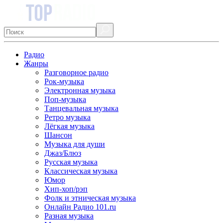
Радио
Жанры
Разговорное радио
Рок-музыка
Электронная музыка
Поп-музыка
Танцевальная музыка
Ретро музыка
Лёгкая музыка
Шансон
Музыка для души
Джаз/Блюз
Русская музыка
Классическая музыка
Юмор
Хип-хоп/рэп
Фолк и этническая музыка
Онлайн Радио 101.ru
Разная музыка