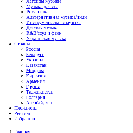
Легенды музыки
Музыка для сна
Романтика
Альтернативная музыка/инди
Инструментальная музыка
Детская музыка
R&B/cоул и фанк
Украинская музыка
Страны
Россия
Беларусь
Украина
Казахстан
Молдова
Киргизия
Армения
Грузия
Таджикистан
Болгария
Азербайджан
Плейлисты
Рейтинг
Избранное
Главная