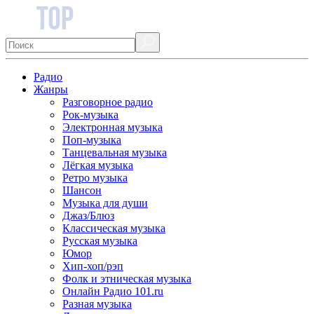
Радио
Жанры
Разговорное радио
Рок-музыка
Электронная музыка
Поп-музыка
Танцевальная музыка
Лёгкая музыка
Ретро музыка
Шансон
Музыка для души
Джаз/Блюз
Классическая музыка
Русская музыка
Юмор
Хип-хоп/рэп
Фолк и этническая музыка
Онлайн Радио 101.ru
Разная музыка