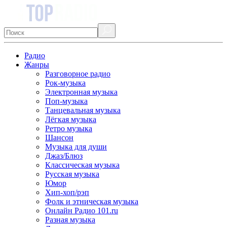
Радио
Жанры
Разговорное радио
Рок-музыка
Электронная музыка
Поп-музыка
Танцевальная музыка
Лёгкая музыка
Ретро музыка
Шансон
Музыка для души
Джаз/Блюз
Классическая музыка
Русская музыка
Юмор
Хип-хоп/рэп
Фолк и этническая музыка
Онлайн Радио 101.ru
Разная музыка