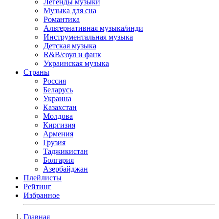
Легенды музыки
Музыка для сна
Романтика
Альтернативная музыка/инди
Инструментальная музыка
Детская музыка
R&B/cоул и фанк
Украинская музыка
Страны
Россия
Беларусь
Украина
Казахстан
Молдова
Киргизия
Армения
Грузия
Таджикистан
Болгария
Азербайджан
Плейлисты
Рейтинг
Избранное
Главная