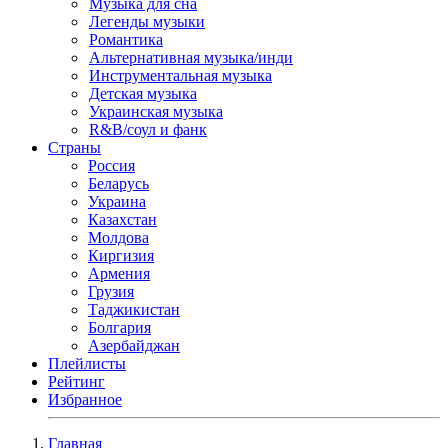
Музыка для сна
Легенды музыки
Романтика
Альтернативная музыка/инди
Инструментальная музыка
Детская музыка
Украинская музыка
R&B/cоул и фанк
Страны
Россия
Беларусь
Украина
Казахстан
Молдова
Киргизия
Армения
Грузия
Таджикистан
Болгария
Азербайджан
Плейлисты
Рейтинг
Избранное
Главная