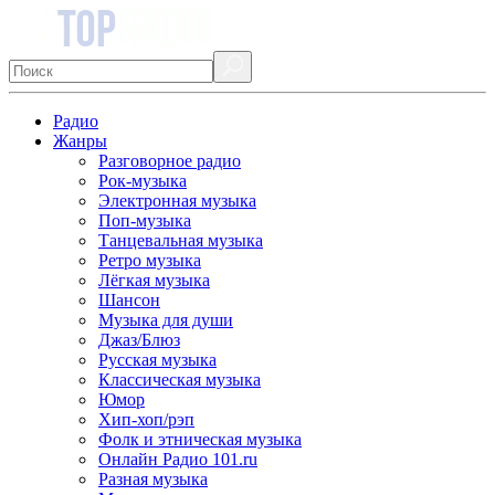
Радио
Жанры
Разговорное радио
Рок-музыка
Электронная музыка
Поп-музыка
Танцевальная музыка
Ретро музыка
Лёгкая музыка
Шансон
Музыка для души
Джаз/Блюз
Русская музыка
Классическая музыка
Юмор
Хип-хоп/рэп
Фолк и этническая музыка
Онлайн Радио 101.ru
Разная музыка