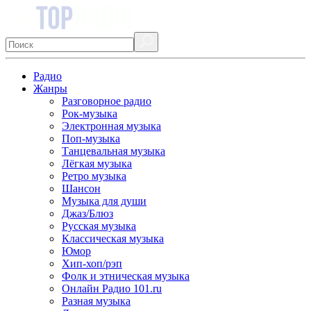
Радио
Жанры
Разговорное радио
Рок-музыка
Электронная музыка
Поп-музыка
Танцевальная музыка
Лёгкая музыка
Ретро музыка
Шансон
Музыка для души
Джаз/Блюз
Русская музыка
Классическая музыка
Юмор
Хип-хоп/рэп
Фолк и этническая музыка
Онлайн Радио 101.ru
Разная музыка