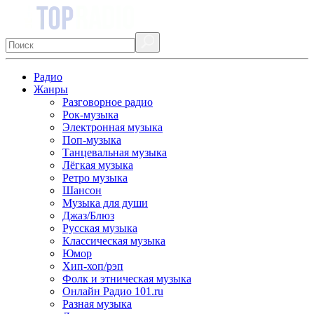
Радио
Жанры
Разговорное радио
Рок-музыка
Электронная музыка
Поп-музыка
Танцевальная музыка
Лёгкая музыка
Ретро музыка
Шансон
Музыка для души
Джаз/Блюз
Русская музыка
Классическая музыка
Юмор
Хип-хоп/рэп
Фолк и этническая музыка
Онлайн Радио 101.ru
Разная музыка