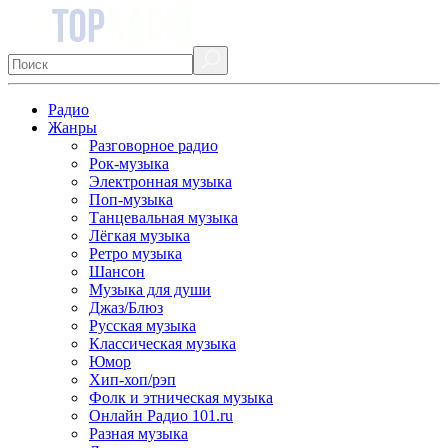
Радио
Жанры
Разговорное радио
Рок-музыка
Электронная музыка
Поп-музыка
Танцевальная музыка
Лёгкая музыка
Ретро музыка
Шансон
Музыка для души
Джаз/Блюз
Русская музыка
Классическая музыка
Юмор
Хип-хоп/рэп
Фолк и этническая музыка
Онлайн Радио 101.ru
Разная музыка