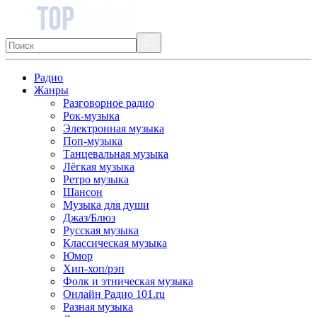
Радио
Жанры
Разговорное радио
Рок-музыка
Электронная музыка
Поп-музыка
Танцевальная музыка
Лёгкая музыка
Ретро музыка
Шансон
Музыка для души
Джаз/Блюз
Русская музыка
Классическая музыка
Юмор
Хип-хоп/рэп
Фолк и этническая музыка
Онлайн Радио 101.ru
Разная музыка