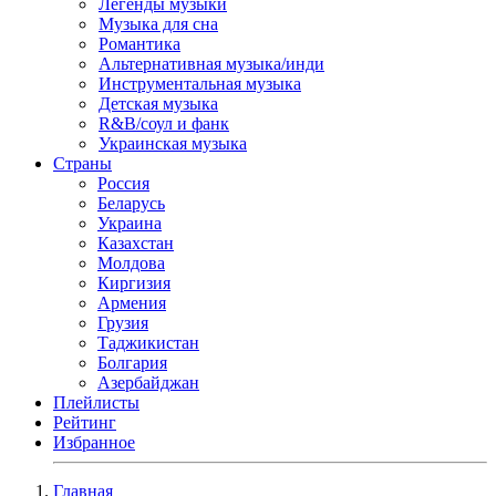
Легенды музыки
Музыка для сна
Романтика
Альтернативная музыка/инди
Инструментальная музыка
Детская музыка
R&B/cоул и фанк
Украинская музыка
Страны
Россия
Беларусь
Украина
Казахстан
Молдова
Киргизия
Армения
Грузия
Таджикистан
Болгария
Азербайджан
Плейлисты
Рейтинг
Избранное
Главная