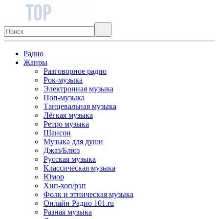
Радио
Жанры
Разговорное радио
Рок-музыка
Электронная музыка
Поп-музыка
Танцевальная музыка
Лёгкая музыка
Ретро музыка
Шансон
Музыка для души
Джаз/Блюз
Русская музыка
Классическая музыка
Юмор
Хип-хоп/рэп
Фолк и этническая музыка
Онлайн Радио 101.ru
Разная музыка