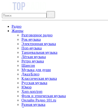
Радио
Жанры
Разговорное радио
Рок-музыка
Электронная музыка
Поп-музыка
Танцевальная музыка
Лёгкая музыка
Ретро музыка
Шансон
Музыка для души
Джаз/Блюз
Классическая музыка
Русская музыка
Юмор
Хип-хоп/рэп
Фолк и этническая музыка
Онлайн Радио 101.ru
Разная музыка