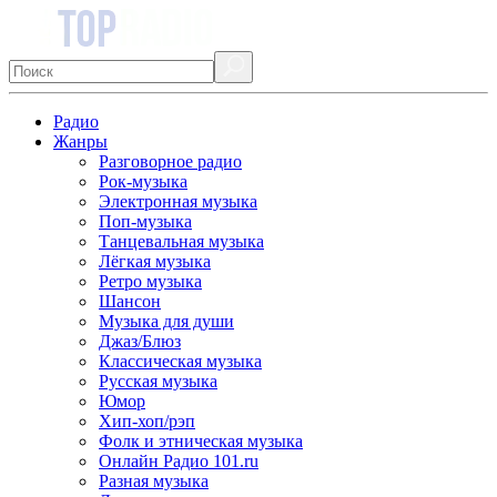
Радио
Жанры
Разговорное радио
Рок-музыка
Электронная музыка
Поп-музыка
Танцевальная музыка
Лёгкая музыка
Ретро музыка
Шансон
Музыка для души
Джаз/Блюз
Классическая музыка
Русская музыка
Юмор
Хип-хоп/рэп
Фолк и этническая музыка
Онлайн Радио 101.ru
Разная музыка