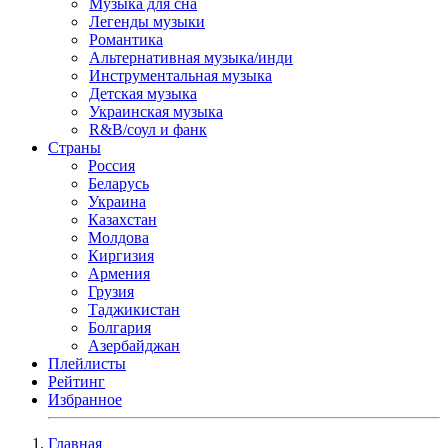
Музыка для сна
Легенды музыки
Романтика
Альтернативная музыка/инди
Инструментальная музыка
Детская музыка
Украинская музыка
R&B/cоул и фанк
Страны
Россия
Беларусь
Украина
Казахстан
Молдова
Киргизия
Армения
Грузия
Таджикистан
Болгария
Азербайджан
Плейлисты
Рейтинг
Избранное
Главная