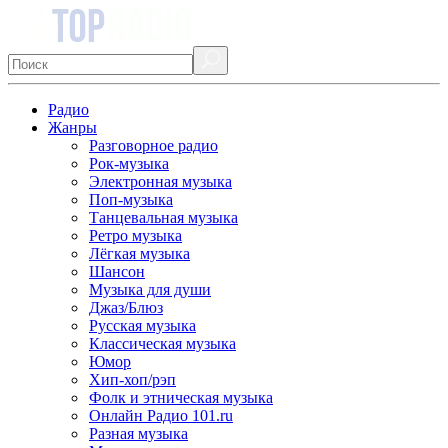
Радио
Жанры
Разговорное радио
Рок-музыка
Электронная музыка
Поп-музыка
Танцевальная музыка
Ретро музыка
Лёгкая музыка
Шансон
Музыка для души
Джаз/Блюз
Русская музыка
Классическая музыка
Юмор
Хип-хоп/рэп
Фолк и этническая музыка
Онлайн Радио 101.ru
Разная музыка