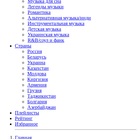
Музыка для сна
Легенды музыки
Романтика
Альтернативная музыка/инди
Инструментальная музыка
Детская музыка
Украинская музыка
R&B/cоул и фанк
Страны
Россия
Беларусь
Украина
Казахстан
Молдова
Киргизия
Армения
Грузия
Таджикистан
Болгария
Азербайджан
Плейлисты
Рейтинг
Избранное
Главная