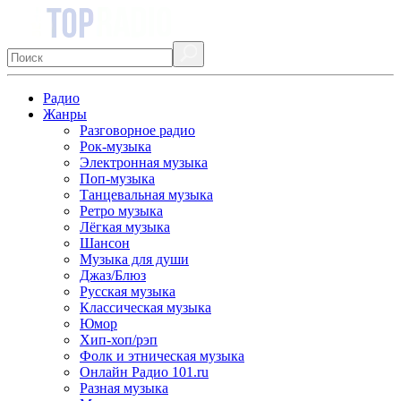
Радио
Жанры
Разговорное радио
Рок-музыка
Электронная музыка
Поп-музыка
Танцевальная музыка
Ретро музыка
Лёгкая музыка
Шансон
Музыка для души
Джаз/Блюз
Русская музыка
Классическая музыка
Юмор
Хип-хоп/рэп
Фолк и этническая музыка
Онлайн Радио 101.ru
Разная музыка