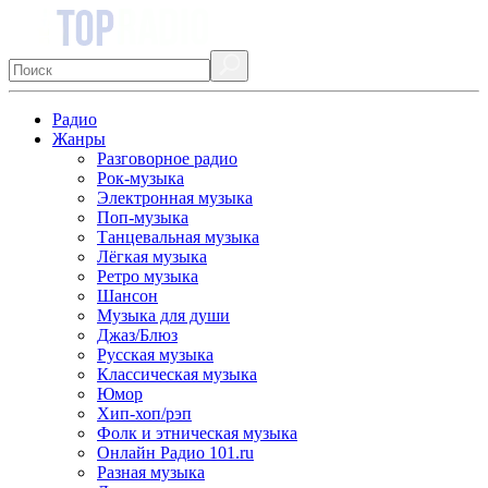
Радио
Жанры
Разговорное радио
Рок-музыка
Электронная музыка
Поп-музыка
Танцевальная музыка
Лёгкая музыка
Ретро музыка
Шансон
Музыка для души
Джаз/Блюз
Русская музыка
Классическая музыка
Юмор
Хип-хоп/рэп
Фолк и этническая музыка
Онлайн Радио 101.ru
Разная музыка