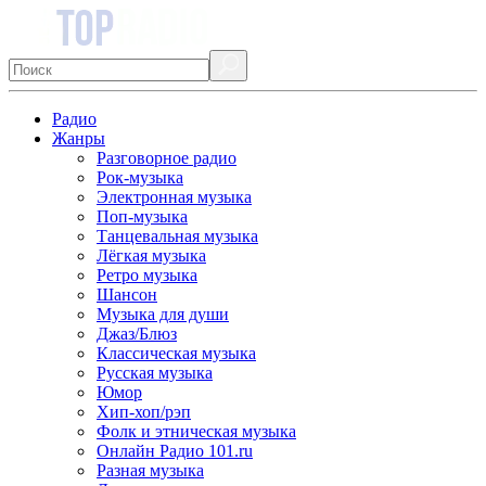
Радио
Жанры
Разговорное радио
Рок-музыка
Электронная музыка
Поп-музыка
Танцевальная музыка
Лёгкая музыка
Ретро музыка
Шансон
Музыка для души
Джаз/Блюз
Классическая музыка
Русская музыка
Юмор
Хип-хоп/рэп
Фолк и этническая музыка
Онлайн Радио 101.ru
Разная музыка