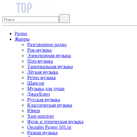
Радио
Жанры
Разговорное радио
Рок-музыка
Электронная музыка
Поп-музыка
Танцевальная музыка
Лёгкая музыка
Ретро музыка
Шансон
Музыка для души
Джаз/Блюз
Русская музыка
Классическая музыка
Юмор
Хип-хоп/рэп
Фолк и этническая музыка
Онлайн Радио 101.ru
Разная музыка