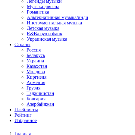
Легенды музыки
Музыка для сна
Романтика
Альтернативная музыка/инди
Инструментальная музыка
Детская музыка
R&B/cоул и фанк
Украинская музыка
Страны
Россия
Беларусь
Украина
Казахстан
Молдова
Киргизия
Армения
Грузия
Таджикистан
Болгария
Азербайджан
Плейлисты
Рейтинг
Избранное
Главная