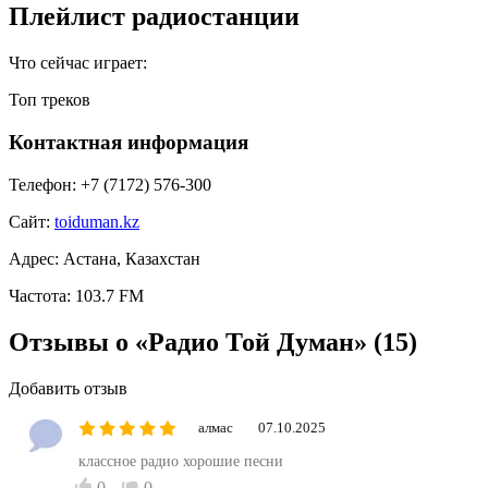
Плейлист радиостанции
Что сейчас играет:
Топ треков
Контактная информация
Телефон:
+7 (7172) 576-300
Сайт:
toiduman.kz
Адрес:
Астана, Казахстан
Частота:
103.7 FM
Отзывы о «Радио Той Думан»
(15)
Добавить отзыв
алмас
07.10.2025
классное радио хорошие песни
0
0