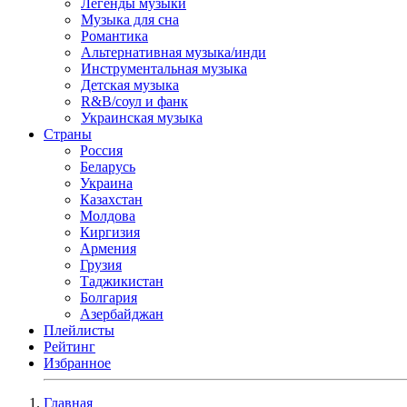
Легенды музыки
Музыка для сна
Романтика
Альтернативная музыка/инди
Инструментальная музыка
Детская музыка
R&B/cоул и фанк
Украинская музыка
Страны
Россия
Беларусь
Украина
Казахстан
Молдова
Киргизия
Армения
Грузия
Таджикистан
Болгария
Азербайджан
Плейлисты
Рейтинг
Избранное
Главная