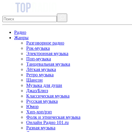
Радио
Жанры
Разговорное радио
Рок-музыка
Электронная музыка
Поп-музыка
Танцевальная музыка
Лёгкая музыка
Ретро музыка
Шансон
Музыка для души
Джаз/Блюз
Классическая музыка
Русская музыка
Юмор
Хип-хоп/рэп
Фолк и этническая музыка
Онлайн Радио 101.ru
Разная музыка