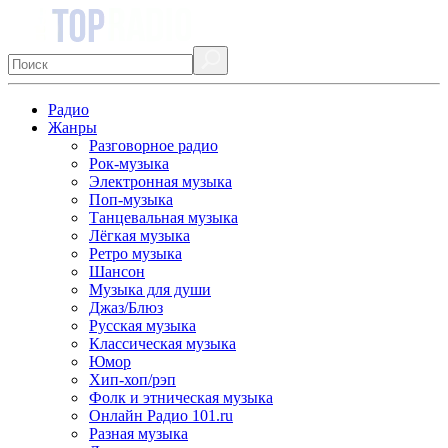
Радио
Жанры
Разговорное радио
Рок-музыка
Электронная музыка
Поп-музыка
Танцевальная музыка
Лёгкая музыка
Ретро музыка
Шансон
Музыка для души
Джаз/Блюз
Русская музыка
Классическая музыка
Юмор
Хип-хоп/рэп
Фолк и этническая музыка
Онлайн Радио 101.ru
Разная музыка