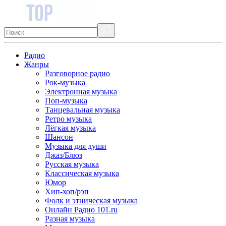
Радио
Жанры
Разговорное радио
Рок-музыка
Электронная музыка
Поп-музыка
Танцевальная музыка
Ретро музыка
Лёгкая музыка
Шансон
Музыка для души
Джаз/Блюз
Русская музыка
Классическая музыка
Юмор
Хип-хоп/рэп
Фолк и этническая музыка
Онлайн Радио 101.ru
Разная музыка