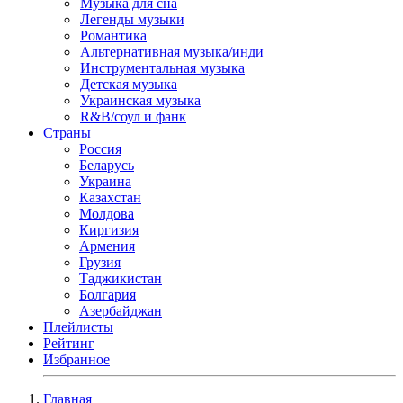
Музыка для сна
Легенды музыки
Романтика
Альтернативная музыка/инди
Инструментальная музыка
Детская музыка
Украинская музыка
R&B/cоул и фанк
Страны
Россия
Беларусь
Украина
Казахстан
Молдова
Киргизия
Армения
Грузия
Таджикистан
Болгария
Азербайджан
Плейлисты
Рейтинг
Избранное
Главная