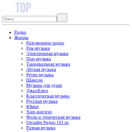
Радио
Жанры
Разговорное радио
Рок-музыка
Электронная музыка
Поп-музыка
Танцевальная музыка
Лёгкая музыка
Ретро музыка
Шансон
Музыка для души
Джаз/Блюз
Классическая музыка
Русская музыка
Юмор
Хип-хоп/рэп
Фолк и этническая музыка
Онлайн Радио 101.ru
Разная музыка