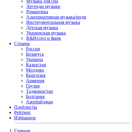
Музыка для сна
Легенды музыки
Романтика
Альтернативная музыка/инди
Инструментальная музыка
Детская музыка
Украинская музыка
R&B/cоул и фанк
Страны
Россия
Беларусь
Украина
Казахстан
Молдова
Киргизия
Армения
Грузия
Таджикистан
Болгария
Азербайджан
Плейлисты
Рейтинг
Избранное
Главная