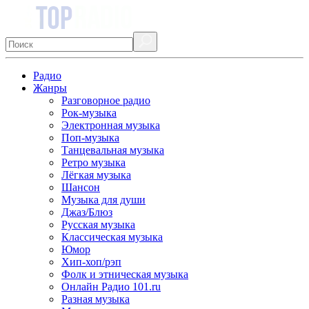
Радио
Жанры
Разговорное радио
Рок-музыка
Электронная музыка
Поп-музыка
Танцевальная музыка
Ретро музыка
Лёгкая музыка
Шансон
Музыка для души
Джаз/Блюз
Русская музыка
Классическая музыка
Юмор
Хип-хоп/рэп
Фолк и этническая музыка
Онлайн Радио 101.ru
Разная музыка