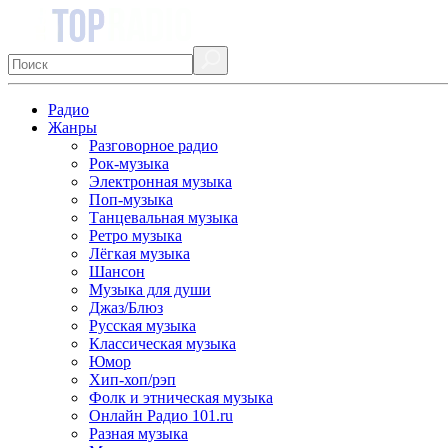
Радио
Жанры
Разговорное радио
Рок-музыка
Электронная музыка
Поп-музыка
Танцевальная музыка
Ретро музыка
Лёгкая музыка
Шансон
Музыка для души
Джаз/Блюз
Русская музыка
Классическая музыка
Юмор
Хип-хоп/рэп
Фолк и этническая музыка
Онлайн Радио 101.ru
Разная музыка