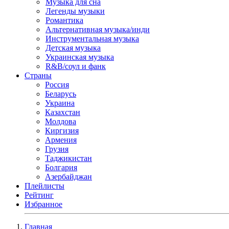
Музыка для сна
Легенды музыки
Романтика
Альтернативная музыка/инди
Инструментальная музыка
Детская музыка
Украинская музыка
R&B/cоул и фанк
Страны
Россия
Беларусь
Украина
Казахстан
Молдова
Киргизия
Армения
Грузия
Таджикистан
Болгария
Азербайджан
Плейлисты
Рейтинг
Избранное
Главная