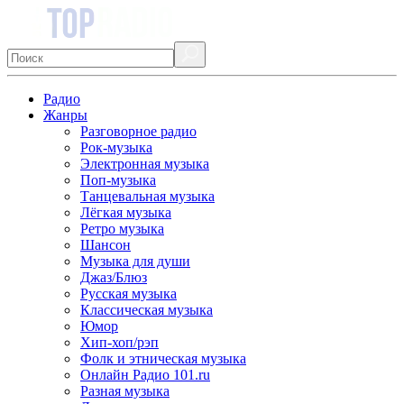
Радио
Жанры
Разговорное радио
Рок-музыка
Электронная музыка
Поп-музыка
Танцевальная музыка
Лёгкая музыка
Ретро музыка
Шансон
Музыка для души
Джаз/Блюз
Русская музыка
Классическая музыка
Юмор
Хип-хоп/рэп
Фолк и этническая музыка
Онлайн Радио 101.ru
Разная музыка