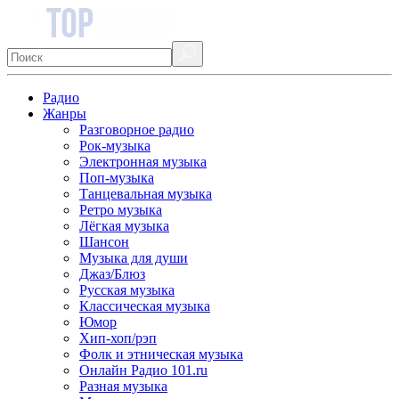
Радио
Жанры
Разговорное радио
Рок-музыка
Электронная музыка
Поп-музыка
Танцевальная музыка
Ретро музыка
Лёгкая музыка
Шансон
Музыка для души
Джаз/Блюз
Русская музыка
Классическая музыка
Юмор
Хип-хоп/рэп
Фолк и этническая музыка
Онлайн Радио 101.ru
Разная музыка