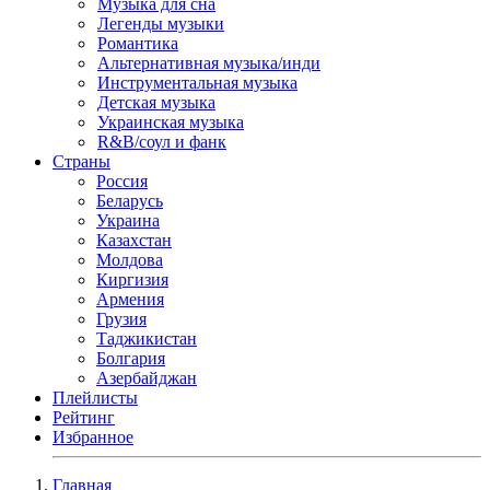
Музыка для сна
Легенды музыки
Романтика
Альтернативная музыка/инди
Инструментальная музыка
Детская музыка
Украинская музыка
R&B/cоул и фанк
Страны
Россия
Беларусь
Украина
Казахстан
Молдова
Киргизия
Армения
Грузия
Таджикистан
Болгария
Азербайджан
Плейлисты
Рейтинг
Избранное
Главная