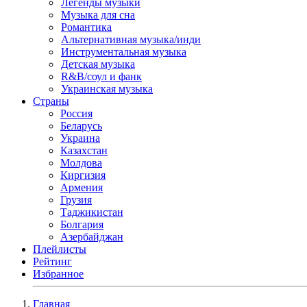
Легенды музыки
Музыка для сна
Романтика
Альтернативная музыка/инди
Инструментальная музыка
Детская музыка
R&B/cоул и фанк
Украинская музыка
Страны
Россия
Беларусь
Украина
Казахстан
Молдова
Киргизия
Армения
Грузия
Таджикистан
Болгария
Азербайджан
Плейлисты
Рейтинг
Избранное
Главная