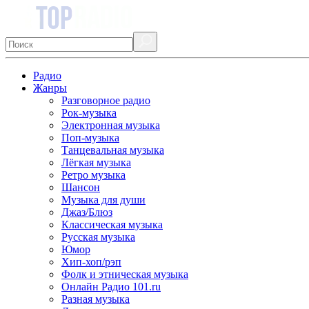
Радио
Жанры
Разговорное радио
Рок-музыка
Электронная музыка
Поп-музыка
Танцевальная музыка
Лёгкая музыка
Ретро музыка
Шансон
Музыка для души
Джаз/Блюз
Классическая музыка
Русская музыка
Юмор
Хип-хоп/рэп
Фолк и этническая музыка
Онлайн Радио 101.ru
Разная музыка